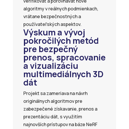
verifikovať a porovnávať nové
algoritmy v reálnych podmienkach,
vrátane bezpečnostných a
používateľských aspektov.
Výskum a vývoj
pokročilých metód
pre bezpečný
prenos, spracovanie
a vizualizáciu
multimediálnych 3D
dát
Projekt sa zameriava na návrh
originálnych algoritmov pre
zabezpečené získavanie, prenos a
prezentáciu dát, s využitím
najnovších prístupov na báze NeRF